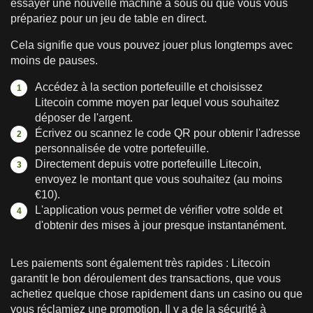
essayer une nouvelle machine à sous ou que vous vous
prépariez pour un jeu de table en direct.
Cela signifie que vous pouvez jouer plus longtemps avec
moins de pauses.
Accédez à la section portefeuille et choisissez
Litecoin comme moyen par lequel vous souhaitez
déposer de l'argent.
Écrivez ou scannez le code QR pour obtenir l'adresse
personnalisée de votre portefeuille.
Directement depuis votre portefeuille Litecoin,
envoyez le montant que vous souhaitez (au moins
€10).
L'application vous permet de vérifier votre solde et
d'obtenir des mises à jour presque instantanément.
Les paiements sont également très rapides : Litecoin
garantit le bon déroulement des transactions, que vous
achetiez quelque chose rapidement dans un casino ou que
vous réclamiez une promotion. Il y a de la sécurité à