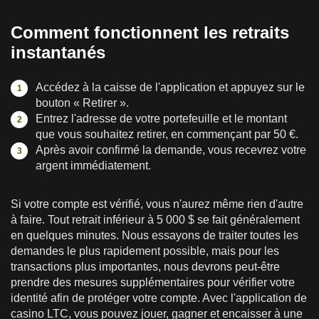
Comment fonctionnent les retraits
instantanés
Accédez à la caisse de l'application et appuyez sur le
bouton « Retirer ».
Entrez l'adresse de votre portefeuille et le montant
que vous souhaitez retirer, en commençant par 50 €.
Après avoir confirmé la demande, vous recevrez votre
argent immédiatement.
Si votre compte est vérifié, vous n'aurez même rien d'autre
à faire. Tout retrait inférieur à 5 000 $ se fait généralement
en quelques minutes. Nous essayons de traiter toutes les
demandes le plus rapidement possible, mais pour les
transactions plus importantes, nous devrons peut-être
prendre des mesures supplémentaires pour vérifier votre
identité afin de protéger votre compte. Avec l'application de
casino LTC, vous pouvez jouer, gagner et encaisser à une