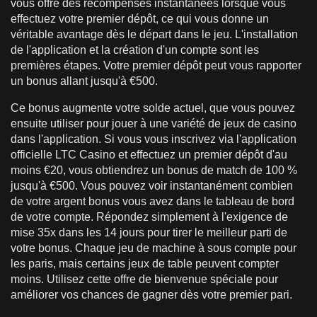
vous offre des récompenses instantanées lorsque vous
effectuez votre premier dépôt, ce qui vous donne un
véritable avantage dès le départ dans le jeu. L'installation
de l'application et la création d'un compte sont les
premières étapes. Votre premier dépôt peut vous rapporter
un bonus allant jusqu'à €500.
Ce bonus augmente votre solde actuel, que vous pouvez
ensuite utiliser pour jouer à une variété de jeux de casino
dans l'application. Si vous vous inscrivez via l'application
officielle LTC Casino et effectuez un premier dépôt d'au
moins €20, vous obtiendrez un bonus de match de 100 %
jusqu'à €500. Vous pouvez voir instantanément combien
de votre argent bonus vous avez dans le tableau de bord
de votre compte. Répondez simplement à l'exigence de
mise 35x dans les 14 jours pour tirer le meilleur parti de
votre bonus. Chaque jeu de machine à sous compte pour
les paris, mais certains jeux de table peuvent compter
moins. Utilisez cette offre de bienvenue spéciale pour
améliorer vos chances de gagner dès votre premier pari.