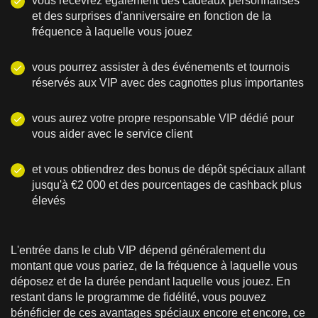
vous recevrez également des cadeaux personnalisés
et des surprises d'anniversaire en fonction de la
fréquence à laquelle vous jouez
vous pourrez assister à des événements et tournois
réservés aux VIP avec des cagnottes plus importantes
vous aurez votre propre responsable VIP dédié pour
vous aider avec le service client
et vous obtiendrez des bonus de dépôt spéciaux allant
jusqu'à €2 000 et des pourcentages de cashback plus
élevés
L'entrée dans le club VIP dépend généralement du
montant que vous pariez, de la fréquence à laquelle vous
déposez et de la durée pendant laquelle vous jouez. En
restant dans le programme de fidélité, vous pouvez
bénéficier de ces avantages spéciaux encore et encore, ce