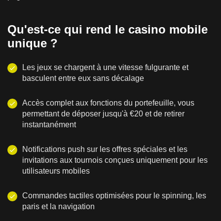
Qu'est-ce qui rend le casino mobile
unique ?
Les jeux se chargent à une vitesse fulgurante et
basculent entre eux sans décalage
Accès complet aux fonctions du portefeuille, vous
permettant de déposer jusqu'à €20 et de retirer
instantanément
Notifications push sur les offres spéciales et les
invitations aux tournois conçues uniquement pour les
utilisateurs mobiles
Commandes tactiles optimisées pour le spinning, les
paris et la navigation