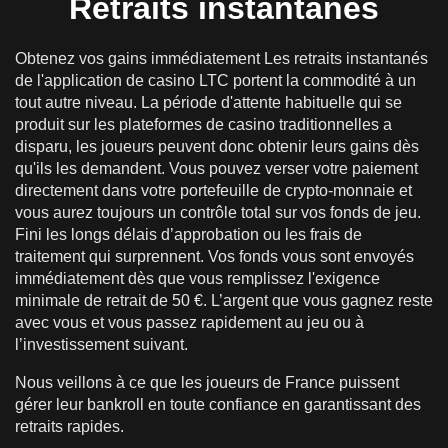
Retraits instantanés
Obtenez vos gains immédiatement Les retraits instantanés
de l'application de casino LTC portent la commodité à un
tout autre niveau. La période d'attente habituelle qui se
produit sur les plateformes de casino traditionnelles a
disparu, les joueurs peuvent donc obtenir leurs gains dès
qu'ils les demandent. Vous pouvez verser votre paiement
directement dans votre portefeuille de crypto-monnaie et
vous aurez toujours un contrôle total sur vos fonds de jeu.
Fini les longs délais d’approbation ou les frais de
traitement qui surprennent. Vos fonds vous sont envoyés
immédiatement dès que vous remplissez l'exigence
minimale de retrait de 50 €. L’argent que vous gagnez reste
avec vous et vous passez rapidement au jeu ou à
l’investissement suivant.
Nous veillons à ce que les joueurs de France puissent
gérer leur bankroll en toute confiance en garantissant des
retraits rapides.