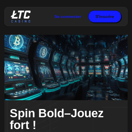
Se connecter
S'inscrire
Spin Bold–Jouez
fort !