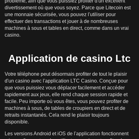
problème, afin que vous puissiez profiter d'un excellent
divertissement où que vous soyez. Parce que Litecoin est
une monnaie sécurisée, vous pouvez l'utiliser pour
effectuer des transactions et jouer à de nombreuses
machines à sous et tables en direct, comme dans un vrai
casino.
Application de casino Ltc
Votre téléphone peut désormais profiter de tout le plaisir
d'un casino avec l'application LTC Casino. Conçue pour
que vous puissiez vous déplacer facilement et accéder
rapidement aux jeux, elle rend chaque session rapide et
facile. Peu importe où vous êtes, vous pouvez profiter de
machines à sous, de tables de croupiers en direct et de
retraits instantanés. Cela rend le plaisir toujours
disponible.
Les versions Android et iOS de l'application fonctionnent