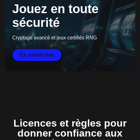
Jouez en toute
sécurité
Cryptage avancé et jeux certifiés RNG
En savoir plus
Licences et règles pour
donner confiance aux