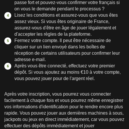
passe fort et pouvez-vous confirmer votre français si
on vous le demande pendant le processus ?
Lisez les conditions et assurez-vous que vous êtes
assez vieux. Si vous êtes originaire de France,
assurez-vous d'être en âge de jouer légalement et
d'accepter les règles de la plateforme.
Fermez votre compte. Il peut être nécessaire de
cliquer sur un lien envoyé dans les boîtes de
réception de certains utilisateurs pour confirmer leur
adresse e-mail.
Après vous être connecté, effectuez votre premier
dépôt. Si vous ajoutez au moins €10 à votre compte,
vous pouvez jouer pour de l'argent réel.
Après votre inscription, vous pourrez vous connecter
facilement à chaque fois et vous pourrez même enregistrer
vos informations d'identification pour le rendre encore plus
rapide. Vous pouvez jouer aux dernières machines à sous,
jackpots ou jeux en direct immédiatement, car vous pouvez
effectuer des dépôts immédiatement et jouer