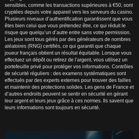
sensibles, comme les transactions supérieures à €50, sont
cryptées depuis votre appareil vers les serveurs du casino.
Plusieurs niveaux d’authentification garantissent que vous
êtes bien celui que vous prétendez être, ce qui réduit le
risque que quelqu’un d’autre entre sans votre permission.
Les jeux sont tous gérés par des générateurs de nombres
aléatoires (RNG) certifiés, ce qui garantit que chaque
joueur français obtient un résultat équitable. Lorsque vous
effectuez un dépôt ou retirez de l'argent, vous utilisez un
portefeuille privé pour protéger vos informations. Contrôles
de sécurité réguliers : des examens systématiques sont
effectués par des experts externes pour trouver des failles
et maintenir des protections solides. Les gens de France et
d’autres endroits peuvent se sentir en sécurité en gérant
leur argent et leurs jeux grâce à ces normes. Ils savent que
leurs informations sont toujours en sécurité.