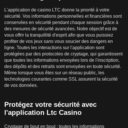
L'application de casino LTC donne la priorité à votre
sécurité. Vos informations personnelles et financières sont
conservées en sécurité pendant chaque session grâce à
des mesures de sécurité avancées. Notre objectif est de
vous offrir la tranquillité d'esprit afin que vous puissiez
profiter de vos jeux sans vous soucier des dangers en
ligne. Toutes les interactions sur l'application sont
protégées par des protocoles de cryptage, qui garantissent
que toutes les informations envoyées lors de l'inscription,
des dépôts et des retraits sont envoyées en toute sécurité.
Même lorsque vous êtes sur un réseau public, les
technologies courantes comme SSL assurent la sécurité
de vos données.
Protégez votre sécurité avec
l'application Ltc Casino
Cryptage de bout en bout : toutes les informations