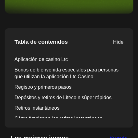
Tabla de contenidos
Hide
Aplicación de casino Ltc
Bonos de bienvenida especiales para personas
que utilizan la aplicación Ltc Casino
Registro y primeros pasos
Depósitos y retiros de Litecoin súper rápidos
Retiros instantáneos
Cómo funcionan los retiros instantáneos
Límites flexibles de apuestas y transacciones con
Ltc