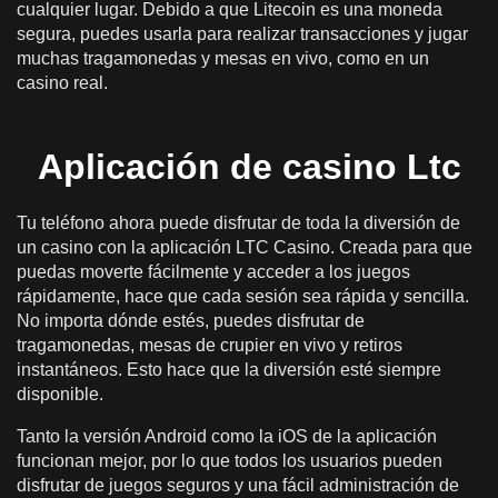
cualquier lugar. Debido a que Litecoin es una moneda
segura, puedes usarla para realizar transacciones y jugar
muchas tragamonedas y mesas en vivo, como en un
casino real.
Aplicación de casino Ltc
Tu teléfono ahora puede disfrutar de toda la diversión de
un casino con la aplicación LTC Casino. Creada para que
puedas moverte fácilmente y acceder a los juegos
rápidamente, hace que cada sesión sea rápida y sencilla.
No importa dónde estés, puedes disfrutar de
tragamonedas, mesas de crupier en vivo y retiros
instantáneos. Esto hace que la diversión esté siempre
disponible.
Tanto la versión Android como la iOS de la aplicación
funcionan mejor, por lo que todos los usuarios pueden
disfrutar de juegos seguros y una fácil administración de