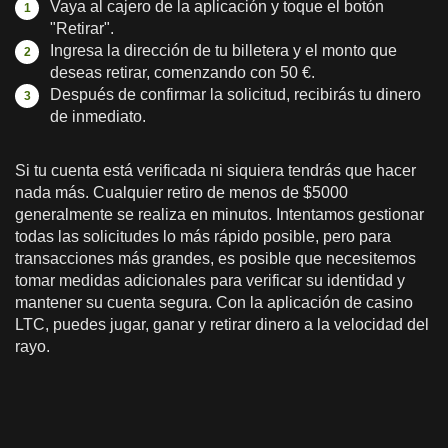
Vaya al cajero de la aplicación y toque el botón
"Retirar".
Ingresa la dirección de tu billetera y el monto que
deseas retirar, comenzando con 50 €.
Después de confirmar la solicitud, recibirás tu dinero
de inmediato.
Si tu cuenta está verificada ni siquiera tendrás que hacer
nada más. Cualquier retiro de menos de $5000
generalmente se realiza en minutos. Intentamos gestionar
todas las solicitudes lo más rápido posible, pero para
transacciones más grandes, es posible que necesitemos
tomar medidas adicionales para verificar su identidad y
mantener su cuenta segura. Con la aplicación de casino
LTC, puedes jugar, ganar y retirar dinero a la velocidad del
rayo.