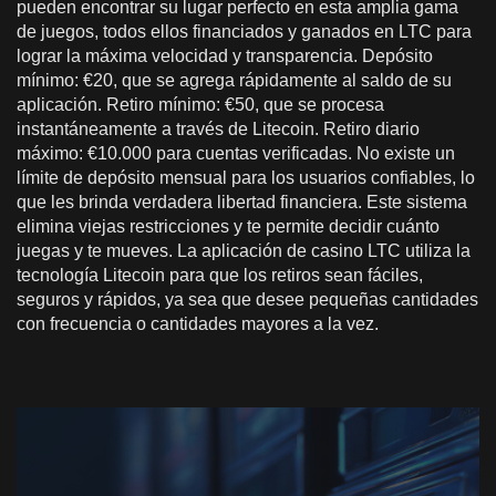
pueden encontrar su lugar perfecto en esta amplia gama
de juegos, todos ellos financiados y ganados en LTC para
lograr la máxima velocidad y transparencia. Depósito
mínimo: €20, que se agrega rápidamente al saldo de su
aplicación. Retiro mínimo: €50, que se procesa
instantáneamente a través de Litecoin. Retiro diario
máximo: €10.000 para cuentas verificadas. No existe un
límite de depósito mensual para los usuarios confiables, lo
que les brinda verdadera libertad financiera. Este sistema
elimina viejas restricciones y te permite decidir cuánto
juegas y te mueves. La aplicación de casino LTC utiliza la
tecnología Litecoin para que los retiros sean fáciles,
seguros y rápidos, ya sea que desee pequeñas cantidades
con frecuencia o cantidades mayores a la vez.