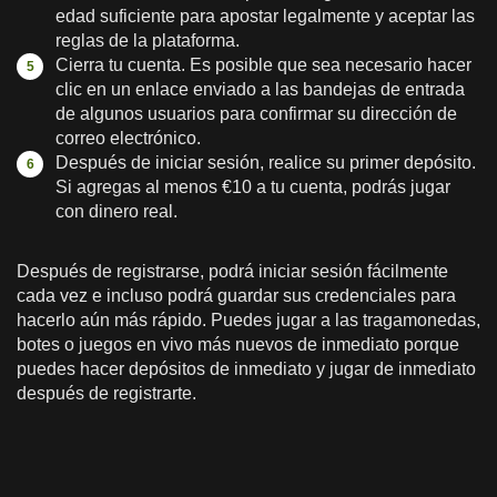
edad suficiente para apostar legalmente y aceptar las
reglas de la plataforma.
Cierra tu cuenta. Es posible que sea necesario hacer
clic en un enlace enviado a las bandejas de entrada
de algunos usuarios para confirmar su dirección de
correo electrónico.
Después de iniciar sesión, realice su primer depósito.
Si agregas al menos €10 a tu cuenta, podrás jugar
con dinero real.
Después de registrarse, podrá iniciar sesión fácilmente
cada vez e incluso podrá guardar sus credenciales para
hacerlo aún más rápido. Puedes jugar a las tragamonedas,
botes o juegos en vivo más nuevos de inmediato porque
puedes hacer depósitos de inmediato y jugar de inmediato
después de registrarte.