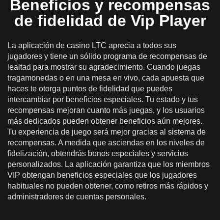
Beneficios y recompensas
de fidelidad de Vip Player
La aplicación de casino LTC aprecia a todos sus
jugadores y tiene un sólido programa de recompensas de
lealtad para mostrar su agradecimiento. Cuando juegas
tragamonedas o en una mesa en vivo, cada apuesta que
haces te otorga puntos de fidelidad que puedes
intercambiar por beneficios especiales. Tu estado y tus
recompensas mejoran cuanto más juegas, y los usuarios
más dedicados pueden obtener beneficios aún mejores.
Tu experiencia de juego será mejor gracias al sistema de
recompensas. A medida que asciendas en los niveles de
fidelización, obtendrás bonos especiales y servicios
personalizados. La aplicación garantiza que los miembros
VIP obtengan beneficios especiales que los jugadores
habituales no pueden obtener, como retiros más rápidos y
administradores de cuentas personales.