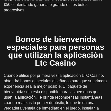
€50 o intentando ganar a lo grande en los botes
progresivos.
Bonos de bienvenida
especiales para personas
que utilizan la aplicación
Ltc Casino
Cuando utilice por primera vez la aplicación LTC Casino,
obtendrá bonos especiales diseñados para que su primera
experiencia sea la mejor posible. El paquete de
bienvenida solo está disponible para las personas que
usan la aplicación. Te brinda recompensas instantáneas
cuando realizas tu primer depósito, lo que te da una
verdadera ventaja de inmediato en el juego. Instalar la