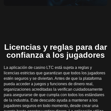
Licencias y reglas para dar
confianza a los jugadores
La aplicación de casino LTC está sujeta a reglas y
licencias estrictas que garantizan que todos los jugadores
estén seguros y se diviertan. Antes de que la plataforma
pueda acceder a juegos y funciones de dinero real,
organizaciones acreditadas la verifican cuidadosamente
para asegurarse de que cumpla con todos los estándares
de la industria. Este descuido ayuda a mantener a los
jugadores seguros en todo momento, desde crear una