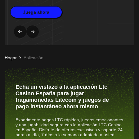
Juega ahora
Hogar
Aplicación
Echa un vistazo a la aplicación Ltc
Casino España para jugar
tragamonedas Litecoin y juegos de
pago instantáneo ahora mismo
Experimente pagos LTC rápidos, juegos emocionantes
y una jugabilidad segura con la aplicación LTC Casino
en España. Disfrute de ofertas exclusivas y soporte 24
horas al día, 7 días a la semana adaptado a usted.