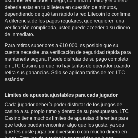
usuarios verificados. Luego, confirma tu retiro y el dinero
debería estar en tu billetera en cuestión de minutos,
dependiendo de qué tan rápido la red Litecoin lo confirme.
A diferencia de los pagos regulares, que requieren una
verificación complicada, usted puede acceder a su dinero
de inmediato.
Para retiros superiores a €10 000, es posible que su
cuenta necesite una verificación de seguridad rápida para
mantenerla segura. Puede disfrutar de su pago completo
en LTC Casino porque no hay tarifas de operador cuando
retira sus ganancias. Sólo se aplican tarifas de red LTC
estándar.
Límites de apuesta ajustables para cada jugador
Cada jugador debería poder disfrutar de los juegos de
casino a su propio ritmo y dentro de su presupuesto. LTC
Casino tiene muchos límites de apuestas diferentes para
que todos puedan encontrar algo que les guste, ya sea
que les guste jugar por diversión o con mucho dinero en