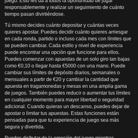
juego. Esto les da a todos la oportunidad de jugar
responsablemente y realizar un seguimiento de cuánto
tiempo pasan divirtiéndose.
Tú mismo decides cuánto depositar y cuántas veces
quieres apostar. Puedes decidir cuánto quieres arriesgar
en cada ronda, partido o incluso cada mes con límites que
se pueden cambiar. Cada estilo y nivel de experiencia
puede encontrar una opción que funcione para ellos.
Puedes comenzar con apuestas de un solo giro tan bajas
como €0,10 o llegar hasta €5000 con una mano. Puede
cambiar sus límites de depósito diarios, semanales o
mensuales a partir de €20 y cambiar la cantidad que
apuesta en tragamonedas y mesas en una amplia gama
de juegos. También puedes reducir o aumentar tus límites
en cualquier momento para mayor libertad o seguridad
adicional. Cuando quieras un descanso, puedes dejar de
apostar o limitar tus apuestas. Estas funciones están
pensadas para que tu experiencia de juego sea más
segura y divertida.
Puedes disfrutar de la emoción del juego mientras