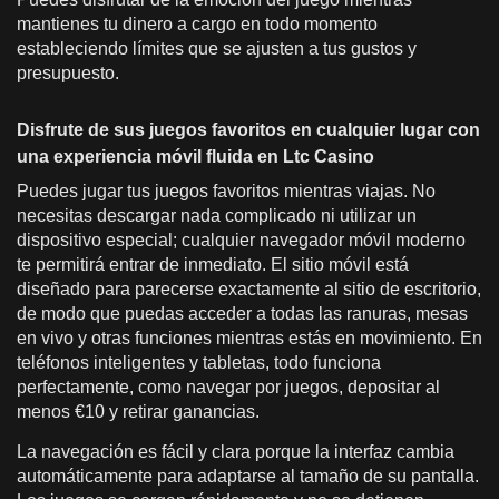
mantienes tu dinero a cargo en todo momento
estableciendo límites que se ajusten a tus gustos y
presupuesto.
Disfrute de sus juegos favoritos en cualquier lugar con
una experiencia móvil fluida en Ltc Casino
Puedes jugar tus juegos favoritos mientras viajas. No
necesitas descargar nada complicado ni utilizar un
dispositivo especial; cualquier navegador móvil moderno
te permitirá entrar de inmediato. El sitio móvil está
diseñado para parecerse exactamente al sitio de escritorio,
de modo que puedas acceder a todas las ranuras, mesas
en vivo y otras funciones mientras estás en movimiento. En
teléfonos inteligentes y tabletas, todo funciona
perfectamente, como navegar por juegos, depositar al
menos €10 y retirar ganancias.
La navegación es fácil y clara porque la interfaz cambia
automáticamente para adaptarse al tamaño de su pantalla.