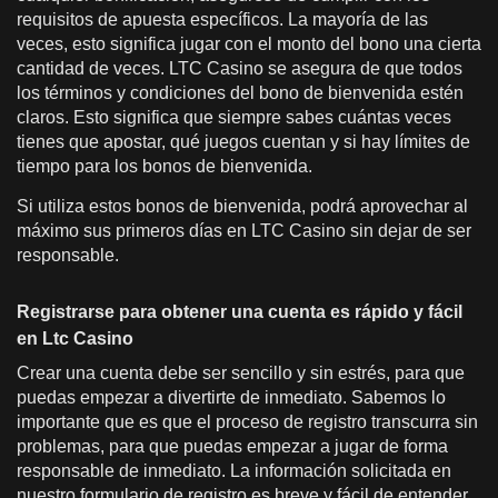
requisitos de apuesta específicos. La mayoría de las
veces, esto significa jugar con el monto del bono una cierta
cantidad de veces. LTC Casino se asegura de que todos
los términos y condiciones del bono de bienvenida estén
claros. Esto significa que siempre sabes cuántas veces
tienes que apostar, qué juegos cuentan y si hay límites de
tiempo para los bonos de bienvenida.
Si utiliza estos bonos de bienvenida, podrá aprovechar al
máximo sus primeros días en LTC Casino sin dejar de ser
responsable.
Registrarse para obtener una cuenta es rápido y fácil
en Ltc Casino
Crear una cuenta debe ser sencillo y sin estrés, para que
puedas empezar a divertirte de inmediato. Sabemos lo
importante que es que el proceso de registro transcurra sin
problemas, para que puedas empezar a jugar de forma
responsable de inmediato. La información solicitada en
nuestro formulario de registro es breve y fácil de entender.