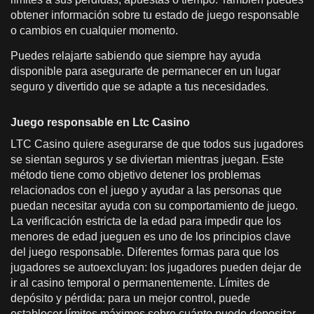
obtener información sobre tu estado de juego responsable
o cambios en cualquier momento.
Puedes relajarte sabiendo que siempre hay ayuda
disponible para asegurarte de permanecer en un lugar
seguro y divertido que se adapte a tus necesidades.
Juego responsable en Ltc Casino
LTC Casino quiere asegurarse de que todos sus jugadores
se sientan seguros y se diviertan mientras juegan. Este
método tiene como objetivo detener los problemas
relacionados con el juego y ayudar a las personas que
puedan necesitar ayuda con su comportamiento de juego.
La verificación estricta de la edad para impedir que los
menores de edad jueguen es uno de los principios clave
del juego responsable. Diferentes formas para que los
jugadores se autoexcluyan: los jugadores pueden dejar de
ir al casino temporal o permanentemente. Límites de
depósito y pérdida: para un mejor control, puede
establecer límites máximos sobre cuánto puede depositar