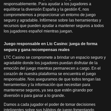
responsablemente. Para ayudar a los jugadores a
equilibrar la diversión España y la gestión €, nos
comprometemos a proporcionar un entorno de juego
seguro y agradable. Infórmese sobre las herramientas y
recursos que pueden ayudar a mantener seguros a todos
los jugadores español mientras juegan.
Juego responsable en Ltc Casino: juega de forma
segura y gana recompensas reales
LTC Casino se compromete a brindar un espacio seguro y
agradable donde los jugadores puedan disfrutar de la
emoción del juego mientras permanecen a cargo. En el
corazón de nuestra plataforma se encuentra el juego
responsable. Nos aseguramos de que todos tengan las
herramientas y la información que necesitan para
mantenerse seguros, ya sea que estén girando por
diversión o para ganar a lo grande.
Damos a cada jugador el poder de tomar decisiones
inteligentes sobre sus hábitos de juego fomentando