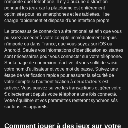
n'importe quel téléphone. Il n'y a aucune distraction
pendant les jeux car la plateforme est entièrement
optimisée pour les smartphones et les tablettes. Il se
charge rapidement et dispose d'une interface propre.
Le processus de connexion a été rationalisé afin que vous
puissiez accéder à votre compte immédiatement depuis
n'importe où dans France, que vous soyez sur iOS ou
Android. Seules vos informations d'identification existantes
sont nécessaires pour vous connecter sur votre téléphone.
Sur la page de connexion réactive, il vous suffit de saisir
votre nom d'utilisateur et votre mot de passe. Suivez une
étape de vérification rapide pour assurer la sécurité de
votre compte si l’authentification à deux facteurs est
activée. Vous pouvez suivre les transactions et gérer votre
€ directement depuis votre téléphone une fois connecté.
Votre équilibre et vos paramètres resteront synchronisés
sur tous les appareils.
Comment jouer à des jeux sur votre