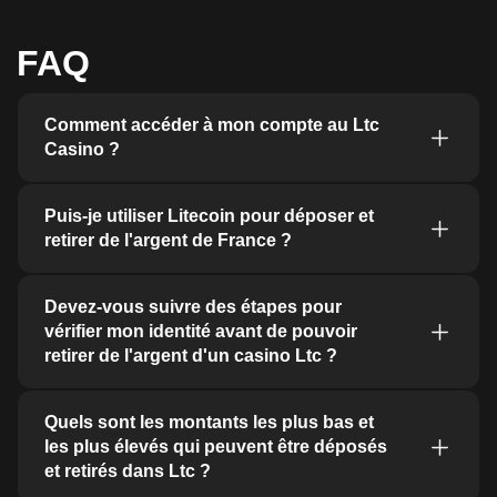
FAQ
Comment accéder à mon compte au Ltc
Casino ?
Puis-je utiliser Litecoin pour déposer et
retirer de l'argent de France ?
Devez-vous suivre des étapes pour
vérifier mon identité avant de pouvoir
retirer de l'argent d'un casino Ltc ?
Quels sont les montants les plus bas et
les plus élevés qui peuvent être déposés
et retirés dans Ltc ?