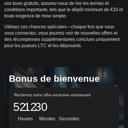
vos tours gratuits, assurez-vous de lire les termes et
conditions importants, tels que le dépôt minimum de €20 et
toute exigence de mise simple.
Utilisez ces chances spéciales—chaque fois que vous
vous connectez, vous pourrez voir de nouvelles offres et
des récompenses supplémentaires conclues uniquement
pour les joueurs LTC et les déposants.
Bonus de bienvenue
Réclamez votre offre exclusive maintenant
52
12
29
Heures
Minutes
Secondes