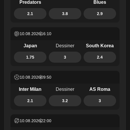
Predators
Blues
2.1
3.8
2.9
10.08.2026
16:10
Japan
Dessiner
South Korea
1.75
3
2.4
10.08.2026
09:50
Inter Milan
Dessiner
AS Roma
2.1
3.2
3
10.08.2026
22:00