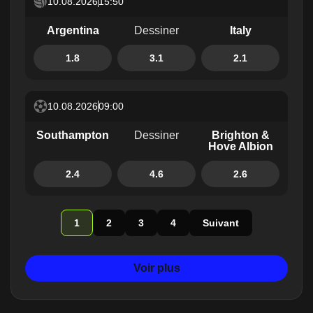
10.08.2026
15:50
Argentina
Dessiner
Italy
1.8
3.1
2.1
10.08.2026
09:00
Southampton
Dessiner
Brighton &
Hove Albion
2.4
4.6
2.6
1
2
3
4
Suivant
Voir plus