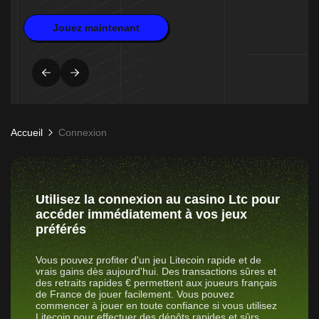
Jouez maintenant
Accueil
Connexion
Utilisez la connexion au casino Ltc pour
accéder immédiatement à vos jeux
préférés
Vous pouvez profiter d'un jeu Litecoin rapide et de
vrais gains dès aujourd'hui. Des transactions sûres et
des retraits rapides € permettent aux joueurs français
de France de jouer facilement. Vous pouvez
commencer à jouer en toute confiance si vous utilisez
Litecoin pour effectuer des dépôts rapides et sûrs.