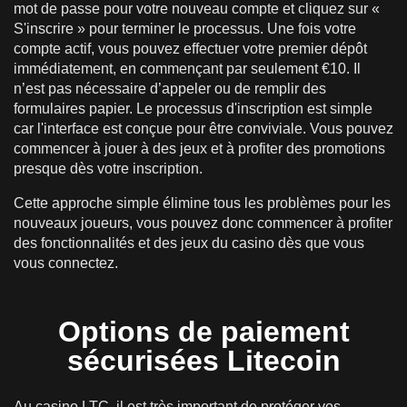
mot de passe pour votre nouveau compte et cliquez sur «
S'inscrire » pour terminer le processus. Une fois votre
compte actif, vous pouvez effectuer votre premier dépôt
immédiatement, en commençant par seulement €10. Il
n’est pas nécessaire d’appeler ou de remplir des
formulaires papier. Le processus d'inscription est simple
car l'interface est conçue pour être conviviale. Vous pouvez
commencer à jouer à des jeux et à profiter des promotions
presque dès votre inscription.
Cette approche simple élimine tous les problèmes pour les
nouveaux joueurs, vous pouvez donc commencer à profiter
des fonctionnalités et des jeux du casino dès que vous
vous connectez.
Options de paiement
sécurisées Litecoin
Au casino LTC, il est très important de protéger vos