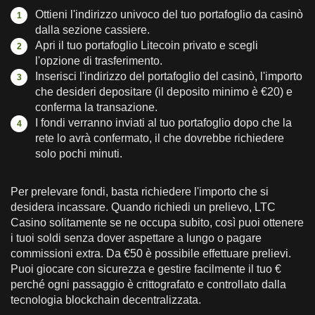
Ottieni l'indirizzo univoco del tuo portafoglio da casinò
dalla sezione cassiere.
Apri il tuo portafoglio Litecoin privato e scegli
l'opzione di trasferimento.
Inserisci l'indirizzo del portafoglio del casinò, l'importo
che desideri depositare (il deposito minimo è €20) e
conferma la transazione.
I fondi verranno inviati al tuo portafoglio dopo che la
rete lo avrà confermato, il che dovrebbe richiedere
solo pochi minuti.
Per prelevare fondi, basta richiedere l'importo che si
desidera incassare. Quando richiedi un prelievo, LTC
Casino solitamente se ne occupa subito, così puoi ottenere
i tuoi soldi senza dover aspettare a lungo o pagare
commissioni extra. Da €50 è possibile effettuare prelievi.
Puoi giocare con sicurezza e gestire facilmente il tuo €
perché ogni passaggio è crittografato e controllato dalla
tecnologia blockchain decentralizzata.