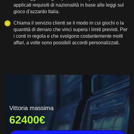
applicati requisiti di nazionalità in base alle leggi sul
gioco d'azzardo Italia.
Chiama il servizio clienti se il modo in cui giochi o la
quantità di denaro che vinci supera i limiti previsti. Per
i conti in regola e che svolgono costantemente molti
affari, a volte sono possibili accordi personalizzati.
Vittoria massima
62400€