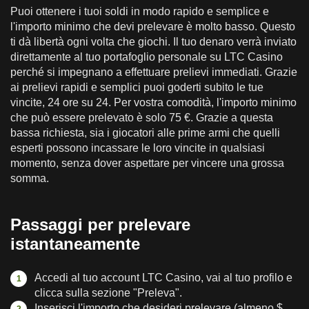
Puoi ottenere i tuoi soldi in modo rapido e semplice e
l'importo minimo che devi prelevare è molto basso. Questo
ti dà libertà ogni volta che giochi. Il tuo denaro verrà inviato
direttamente al tuo portafoglio personale su LTC Casino
perché si impegnano a effettuare prelievi immediati. Grazie
ai prelievi rapidi e semplici puoi goderti subito le tue
vincite, 24 ore su 24. Per vostra comodità, l'importo minimo
che può essere prelevato è solo 75 €. Grazie a questa
bassa richiesta, sia i giocatori alle prime armi che quelli
esperti possono incassare le loro vincite in qualsiasi
momento, senza dover aspettare per vincere una grossa
somma.
Passaggi per prelevare
istantaneamente
Accedi al tuo account LTC Casino, vai al tuo profilo e
clicca sulla sezione "Preleva".
Inserisci l'importo che desideri prelevare (almeno $