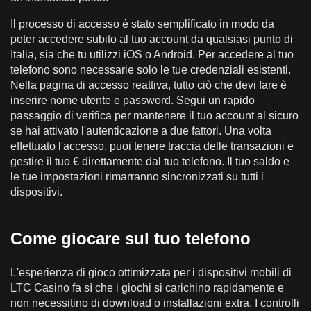
Il processo di accesso è stato semplificato in modo da
poter accedere subito al tuo account da qualsiasi punto di
Italia, sia che tu utilizzi iOS o Android. Per accedere al tuo
telefono sono necessarie solo le tue credenziali esistenti.
Nella pagina di accesso reattiva, tutto ciò che devi fare è
inserire nome utente e password. Segui un rapido
passaggio di verifica per mantenere il tuo account al sicuro
se hai attivato l'autenticazione a due fattori. Una volta
effettuato l'accesso, puoi tenere traccia delle transazioni e
gestire il tuo € direttamente dal tuo telefono. Il tuo saldo e
le tue impostazioni rimarranno sincronizzati su tutti i
dispositivi.
Come giocare sul tuo telefono
L'esperienza di gioco ottimizzata per i dispositivi mobili di
LTC Casino fa sì che i giochi si carichino rapidamente e
non necessitino di download o installazioni extra. I controlli