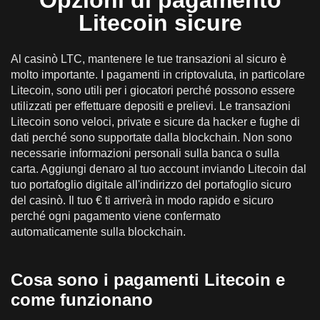
Opzioni di pagamento
Litecoin sicure
Al casinò LTC, mantenere le tue transazioni al sicuro è
molto importante. I pagamenti in criptovaluta, in particolare
Litecoin, sono utili per i giocatori perché possono essere
utilizzati per effettuare depositi e prelievi. Le transazioni
Litecoin sono veloci, private e sicure da hacker e fughe di
dati perché sono supportate dalla blockchain. Non sono
necessarie informazioni personali sulla banca o sulla
carta. Aggiungi denaro al tuo account inviando Litecoin dal
tuo portafoglio digitale all'indirizzo del portafoglio sicuro
del casinò. Il tuo € ti arriverà in modo rapido e sicuro
perché ogni pagamento viene confermato
automaticamente sulla blockchain.
Cosa sono i pagamenti Litecoin e
come funzionano