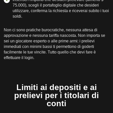
75.000), scegli il portafoglio digitale che desideri
utilizzare, conferma la richiesta e riceverai subito i tuoi
soldi.
Non ci sono pratiche burocratiche, nessuna attesa di
approvazione e nessuna tariffa nascosta. Non importa se
sei un giocatore esperto o alle prime armi: i prelievi
immediati con minimi bassi ti permettono di goderti
facilmente le tue vincite. Tutto quello che devi fare è
effettuare il login.
Limiti ai depositi e ai
prelievi per i titolari di
conti