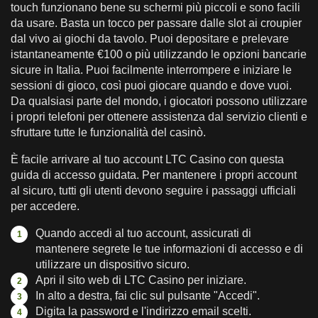
touch funzionano bene su schermi più piccoli e sono facili
da usare. Basta un tocco per passare dalle slot ai croupier
dal vivo ai giochi da tavolo. Puoi depositare e prelevare
istantaneamente €100 o più utilizzando le opzioni bancarie
sicure in Italia. Puoi facilmente interrompere e iniziare le
sessioni di gioco, così puoi giocare quando e dove vuoi.
Da qualsiasi parte del mondo, i giocatori possono utilizzare
i propri telefoni per ottenere assistenza dal servizio clienti e
sfruttare tutte le funzionalità del casinò.
È facile arrivare al tuo account LTC Casino con questa
guida di accesso guidata. Per mantenere i propri account
al sicuro, tutti gli utenti devono seguire i passaggi ufficiali
per accedere.
Quando accedi al tuo account, assicurati di
mantenere segrete le tue informazioni di accesso e di
utilizzare un dispositivo sicuro.
Apri il sito web di LTC Casino per iniziare.
In alto a destra, fai clic sul pulsante "Accedi".
Digita la password e l'indirizzo email scelti.