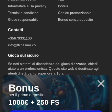
Informativa sulla privacy
Bonus
Termini e condizioni
Codice promozionale
Gioco responsabile
Bonus senza deposito
Contatti
+35679331100
info@ltccasino.co
Gioca sul sicuro
Se noti sintomi di dipendenza dal gioco d'azzardo, chiedi
aiuto a un professionista. Questo sito web è destinato agli
utenti di età pari o superiore a 18 anni.
Bonus
per il primo deposito
1000€ + 250 FS
Cambia lingua