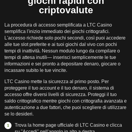
giochi rapidi con
criptovalute
La procedura di accesso semplificata a LTC Casino
semplifica l'inizio immediato dei giochi crittografici.
L'accesso richiede solo pochi secondi, così puoi accedere
alle tue slot preferite e ai tuoi giochi dal vivo con pochi
tempi di inattività. Nessun modulo lungo da compilare o
tempi di attesa inutili— inserisci semplicemente le tue
informazioni e sei pronto a depositare denaro, giocare o
incassare subito le tue vincite.
LTC Casino mette la sicurezza al primo posto. Per
proteggere il tuo account e il tuo denaro, il sistema di
accesso offre diversi livelli di sicurezza. Proteggi il tuo
saldo crittografico mentre giochi con crittografia avanzata e
autenticazione a due fattori, che puoi scegliere di utilizzare
se lo desideri.
Trova la home page ufficiale di LTC Casino e clicca
su "Accedi" nell'angolo in alto a destra.