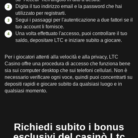
Digita il tuo indirizzo email e la password che hai
utilizzato per registrarti.
Segui i passaggi per l'autenticazione a due fattori se il
tuo account li fornisce.
Una volta effettuato l'accesso, puoi controllare il tuo
saldo, depositare LTC e iniziare subito a giocare.
Per i giocatori attenti alla velocità e alla privacy, LTC
Casino offre una procedura di accesso che funziona bene
sia sui computer desktop che sui telefoni cellulari. Non è
necessario verificare ogni voce, quindi puoi concentrarti su
depositi rapidi e giocare subito da qualsiasi luogo e in
qualsiasi momento.
Richiedi subito i bonus
esclusivi del casinò Ltc