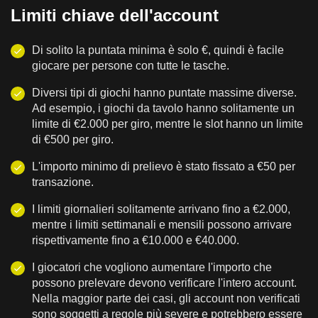
Limiti chiave dell'account
Di solito la puntata minima è solo €, quindi è facile
giocare per persone con tutte le tasche.
Diversi tipi di giochi hanno puntate massime diverse.
Ad esempio, i giochi da tavolo hanno solitamente un
limite di €2.000 per giro, mentre le slot hanno un limite
di €500 per giro.
L'importo minimo di prelievo è stato fissato a €50 per
transazione.
I limiti giornalieri solitamente arrivano fino a €2.000,
mentre i limiti settimanali e mensili possono arrivare
rispettivamente fino a €10.000 e €40.000.
I giocatori che vogliono aumentare l'importo che
possono prelevare devono verificare l'intero account.
Nella maggior parte dei casi, gli account non verificati
sono soggetti a regole più severe e potrebbero essere