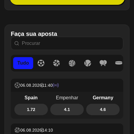
Faça sua aposta
Tudo
06.08.2026
11:40
Spain
Empenhar
Germany
1.72
4.1
4.6
06.08.2026
14:10