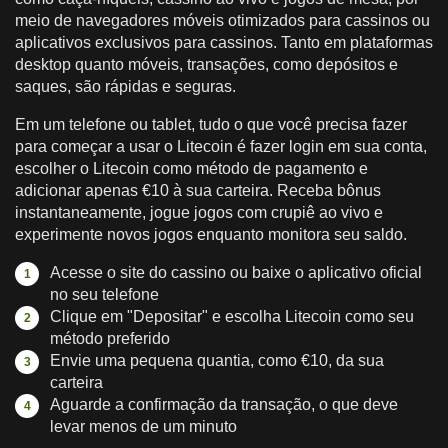
meio de navegadores móveis otimizados para cassinos ou
aplicativos exclusivos para cassinos. Tanto em plataformas
desktop quanto móveis, transações, como depósitos e
saques, são rápidas e seguras.
Em um telefone ou tablet, tudo o que você precisa fazer
para começar a usar o Litecoin é fazer login em sua conta,
escolher o Litecoin como método de pagamento e
adicionar apenas €10 à sua carteira. Receba bônus
instantaneamente, jogue jogos com crupiê ao vivo e
experimente novos jogos enquanto monitora seu saldo.
Acesse o site do cassino ou baixe o aplicativo oficial
no seu telefone
Clique em "Depositar" e escolha Litecoin como seu
método preferido
Envie uma pequena quantia, como €10, da sua
carteira
Aguarde a confirmação da transação, o que deve
levar menos de um minuto