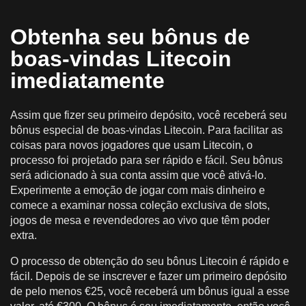
Obtenha seu bônus de
boas-vindas Litecoin
imediatamente
Assim que fizer seu primeiro depósito, você receberá seu
bônus especial de boas-vindas Litecoin. Para facilitar as
coisas para novos jogadores que usam Litecoin, o
processo foi projetado para ser rápido e fácil. Seu bônus
será adicionado à sua conta assim que você ativá-lo.
Experimente a emoção de jogar com mais dinheiro e
comece a examinar nossa coleção exclusiva de slots,
jogos de mesa e revendedores ao vivo que têm poder
extra.
O processo de obtenção do seu bônus Litecoin é rápido e
fácil. Depois de se inscrever e fazer um primeiro depósito
de pelo menos €25, você receberá um bônus igual a esse