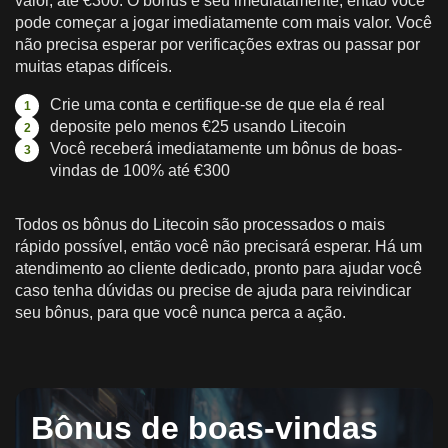
valor, até €300. O bônus é seu imediatamente, então você
pode começar a jogar imediatamente com mais valor. Você
não precisa esperar por verificações extras ou passar por
muitas etapas difíceis.
Crie uma conta e certifique-se de que ela é real
deposite pelo menos €25 usando Litecoin
Você receberá imediatamente um bônus de boas-
vindas de 100% até €300
Todos os bônus do Litecoin são processados o mais
rápido possível, então você não precisará esperar. Há um
atendimento ao cliente dedicado, pronto para ajudar você
caso tenha dúvidas ou precise de ajuda para reivindicar
seu bônus, para que você nunca perca a ação.
Bônus de boas-vindas