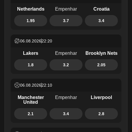
Netherlands
Empenhar
Croatia
1.95
3.7
3.4
06.08.2026
22:20
Lakers
Empenhar
Brooklyn Nets
1.8
3.2
2.05
06.08.2026
22:10
Manchester
Empenhar
Liverpool
United
2.1
3.4
2.8