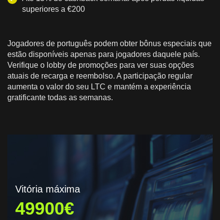
superiores a €200
Jogadores de português podem obter bônus especiais que
estão disponíveis apenas para jogadores daquele país.
Verifique o lobby de promoções para ver suas opções
atuais de recarga e reembolso. A participação regular
aumenta o valor do seu LTC e mantém a experiência
gratificante todas as semanas.
Vitória máxima
49900€