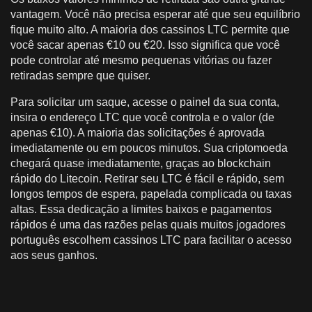
vantagem. Você não precisa esperar até que seu equilíbrio
fique muito alto. A maioria dos cassinos LTC permite que
você sacar apenas €10 ou €20. Isso significa que você
pode controlar até mesmo pequenas vitórias ou fazer
retiradas sempre que quiser.
Para solicitar um saque, acesse o painel da sua conta,
insira o endereço LTC que você controla e o valor (de
apenas €10). A maioria das solicitações é aprovada
imediatamente ou em poucos minutos. Sua criptomoeda
chegará quase imediatamente, graças ao blockchain
rápido do Litecoin. Retirar seu LTC é fácil e rápido, sem
longos tempos de espera, papelada complicada ou taxas
altas. Essa dedicação a limites baixos e pagamentos
rápidos é uma das razões pelas quais muitos jogadores
português escolhem cassinos LTC para facilitar o acesso
aos seus ganhos.