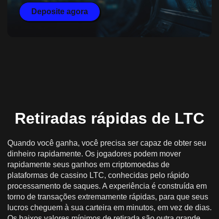
Deposite agora
Retiradas rápidas de LTC
Quando você ganha, você precisa ser capaz de obter seu
dinheiro rapidamente. Os jogadores podem mover
rapidamente seus ganhos em criptomoedas de
plataformas de cassino LTC, conhecidas pelo rápido
processamento de saques. A experiência é construída em
torno de transações extremamente rápidas, para que seus
lucros cheguem à sua carteira em minutos, em vez de dias.
Os baixos valores mínimos de retirada são outra grande