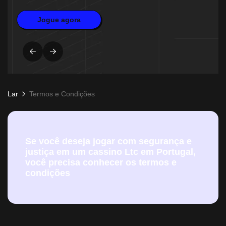
Jogue agora
Lar
Termos e Condições
Se você deseja jogar com segurança e
justiça em um cassino Ltc em Portugal,
você precisa conhecer os termos e
condições