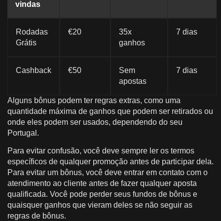
vindas
Rodadas
€20
35x
7 dias
Grátis
ganhos
Cashback
€50
Sem
7 dias
apostas
Alguns bônus podem ter regras extras, como uma
quantidade máxima de ganhos que podem ser retirados ou
onde eles podem ser usados, dependendo do seu
Portugal.
Para evitar confusão, você deve sempre ler os termos
específicos de qualquer promoção antes de participar dela.
Para evitar um bônus, você deve entrar em contato com o
atendimento ao cliente antes de fazer qualquer aposta
qualificada. Você pode perder seus fundos de bônus e
quaisquer ganhos que vieram deles se não seguir as
regras de bônus.