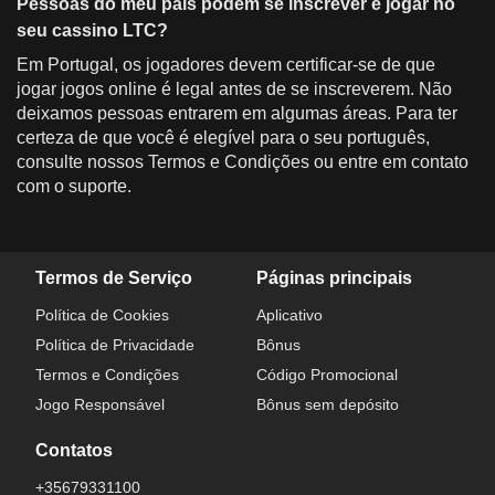
Pessoas do meu país podem se inscrever e jogar no
seu cassino LTC?
Em Portugal, os jogadores devem certificar-se de que
jogar jogos online é legal antes de se inscreverem. Não
deixamos pessoas entrarem em algumas áreas. Para ter
certeza de que você é elegível para o seu português,
consulte nossos Termos e Condições ou entre em contato
com o suporte.
Termos de Serviço
Páginas principais
Política de Cookies
Aplicativo
Política de Privacidade
Bônus
Termos e Condições
Código Promocional
Jogo Responsável
Bônus sem depósito
Contatos
+35679331100