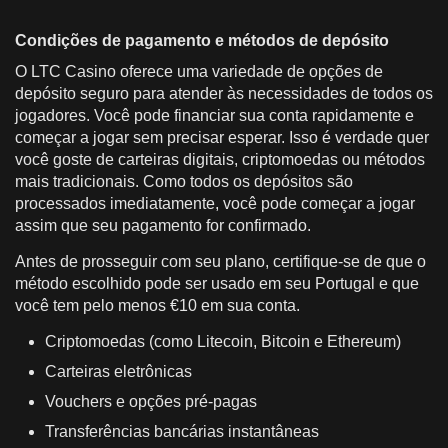
Condições de pagamento e métodos de depósito
O LTC Casino oferece uma variedade de opções de
depósito seguro para atender às necessidades de todos os
jogadores. Você pode financiar sua conta rapidamente e
começar a jogar sem precisar esperar. Isso é verdade quer
você goste de carteiras digitais, criptomoedas ou métodos
mais tradicionais. Como todos os depósitos são
processados imediatamente, você pode começar a jogar
assim que seu pagamento for confirmado.
Antes de prosseguir com seu plano, certifique-se de que o
método escolhido pode ser usado em seu Portugal e que
você tem pelo menos €10 em sua conta.
Criptomoedas (como Litecoin, Bitcoin e Ethereum)
Carteiras eletrônicas
Vouchers e opções pré-pagas
Transferências bancárias instantâneas