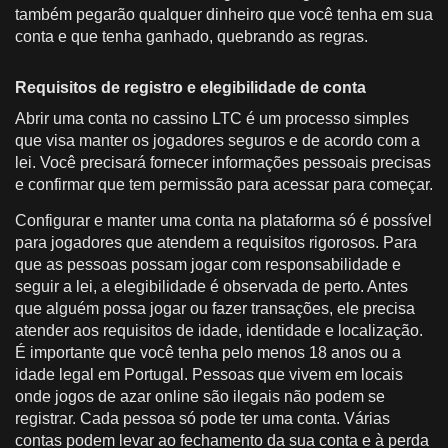
também pegarão qualquer dinheiro que você tenha em sua
conta e que tenha ganhado, quebrando as regras.
Requisitos de registro e elegibilidade de conta
Abrir uma conta no cassino LTC é um processo simples
que visa manter os jogadores seguros e de acordo com a
lei. Você precisará fornecer informações pessoais precisas
e confirmar que tem permissão para acessar para começar.
Configurar e manter uma conta na plataforma só é possível
para jogadores que atendem a requisitos rigorosos. Para
que as pessoas possam jogar com responsabilidade e
seguir a lei, a elegibilidade é observada de perto. Antes
que alguém possa jogar ou fazer transações, ele precisa
atender aos requisitos de idade, identidade e localização.
É importante que você tenha pelo menos 18 anos ou a
idade legal em Portugal. Pessoas que vivem em locais
onde jogos de azar online são ilegais não podem se
registrar. Cada pessoa só pode ter uma conta. Várias
contas podem levar ao fechamento da sua conta e à perda