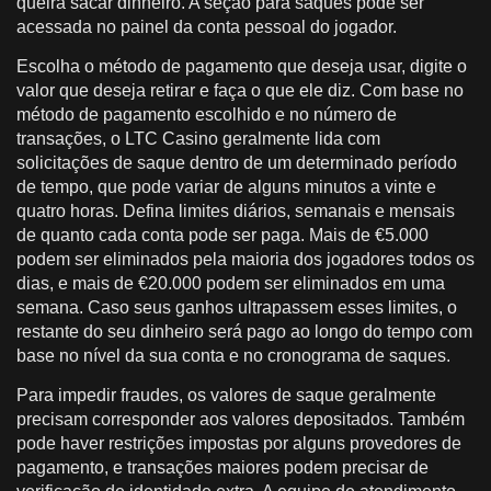
queira sacar dinheiro. A seção para saques pode ser
acessada no painel da conta pessoal do jogador.
Escolha o método de pagamento que deseja usar, digite o
valor que deseja retirar e faça o que ele diz. Com base no
método de pagamento escolhido e no número de
transações, o LTC Casino geralmente lida com
solicitações de saque dentro de um determinado período
de tempo, que pode variar de alguns minutos a vinte e
quatro horas. Defina limites diários, semanais e mensais
de quanto cada conta pode ser paga. Mais de €5.000
podem ser eliminados pela maioria dos jogadores todos os
dias, e mais de €20.000 podem ser eliminados em uma
semana. Caso seus ganhos ultrapassem esses limites, o
restante do seu dinheiro será pago ao longo do tempo com
base no nível da sua conta e no cronograma de saques.
Para impedir fraudes, os valores de saque geralmente
precisam corresponder aos valores depositados. Também
pode haver restrições impostas por alguns provedores de
pagamento, e transações maiores podem precisar de