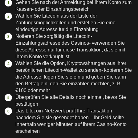
Gehen Sie nach der Anmeldung bei Ihrem Konto zum
Kassen- oder Einzahlungsbereich
Wählen Sie Litecoin aus der Liste der
Zahlungsmöglichkeiten und erstellen Sie eine
eindeutige Adresse für die Einzahlung
Notieren Sie sorgfältig die Litecoin-
Einzahlungsadresse des Casinos- verwenden Sie
diese Adresse nur für diese Transaktion, da sie mit
Ihrem Konto verknüpft ist
Wählen Sie die Option, Kryptowährungen aus Ihrer
persönlichen Litecoin-Wallet zu senden- kopieren Sie
die Adresse, fügen Sie sie ein und geben Sie dann
den Betrag ein, den Sie einzahlen möchten, z. B.
€100 oder mehr
Überprüfen Sie alle Details noch einmal, bevor Sie
bestätigen
Das Litecoin-Netzwerk prüft Ihre Transaktion,
nachdem Sie sie gesendet haben – Ihr Geld sollte
innerhalb weniger Minuten auf Ihrem Casino-Konto
erscheinen