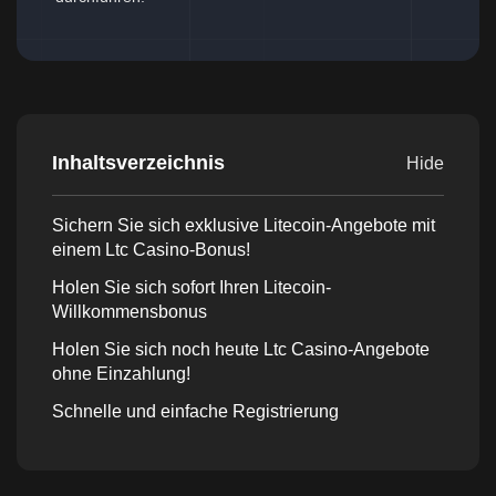
Inhaltsverzeichnis
Hide
Sichern Sie sich exklusive Litecoin-Angebote mit
einem Ltc Casino-Bonus!
Holen Sie sich sofort Ihren Litecoin-
Willkommensbonus
Holen Sie sich noch heute Ltc Casino-Angebote
ohne Einzahlung!
Schnelle und einfache Registrierung
Sichere Litecoin-Einzahlungen
Schnelle Ltc-Auszahlungen