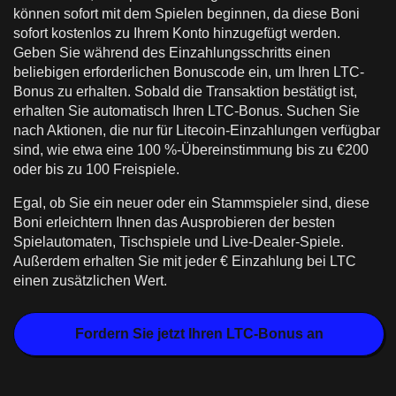
können sofort mit dem Spielen beginnen, da diese Boni
sofort kostenlos zu Ihrem Konto hinzugefügt werden.
Geben Sie während des Einzahlungsschritts einen
beliebigen erforderlichen Bonuscode ein, um Ihren LTC-
Bonus zu erhalten. Sobald die Transaktion bestätigt ist,
erhalten Sie automatisch Ihren LTC-Bonus. Suchen Sie
nach Aktionen, die nur für Litecoin-Einzahlungen verfügbar
sind, wie etwa eine 100 %-Übereinstimmung bis zu €200
oder bis zu 100 Freispiele.
Egal, ob Sie ein neuer oder ein Stammspieler sind, diese
Boni erleichtern Ihnen das Ausprobieren der besten
Spielautomaten, Tischspiele und Live-Dealer-Spiele.
Außerdem erhalten Sie mit jeder € Einzahlung bei LTC
einen zusätzlichen Wert.
Fordern Sie jetzt Ihren LTC-Bonus an