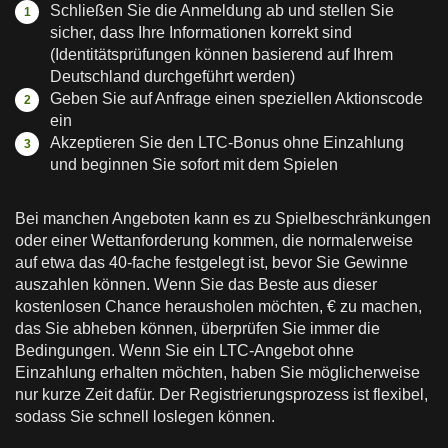
Schließen Sie die Anmeldung ab und stellen Sie
sicher, dass Ihre Informationen korrekt sind
(Identitätsprüfungen können basierend auf Ihrem
Deutschland durchgeführt werden)
Geben Sie auf Anfrage einen speziellen Aktionscode
ein
Akzeptieren Sie den LTC-Bonus ohne Einzahlung
und beginnen Sie sofort mit dem Spielen
Bei manchen Angeboten kann es zu Spielbeschränkungen
oder einer Wettanforderung kommen, die normalerweise
auf etwa das 40-fache festgelegt ist, bevor Sie Gewinne
auszahlen können. Wenn Sie das Beste aus dieser
kostenlosen Chance herausholen möchten, € zu machen,
das Sie abheben können, überprüfen Sie immer die
Bedingungen. Wenn Sie ein LTC-Angebot ohne
Einzahlung erhalten möchten, haben Sie möglicherweise
nur kurze Zeit dafür. Der Registrierungsprozess ist flexibel,
sodass Sie schnell loslegen können.