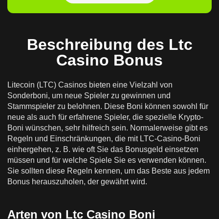
Beschreibung des Ltc
Casino Bonus
Litecoin (LTC) Casinos bieten eine Vielzahl von
Sonderboni, um neue Spieler zu gewinnen und
Stammspieler zu belohnen. Diese Boni können sowohl für
neue als auch für erfahrene Spieler, die spezielle Krypto-
Boni wünschen, sehr hilfreich sein. Normalerweise gibt es
Regeln und Einschränkungen, die mit LTC-Casino-Boni
einhergehen, z. B. wie oft Sie das Bonusgeld einsetzen
müssen und für welche Spiele Sie es verwenden können.
Sie sollten diese Regeln kennen, um das Beste aus jedem
Bonus herauszuholen, der gewährt wird.
Arten von Ltc Casino Boni