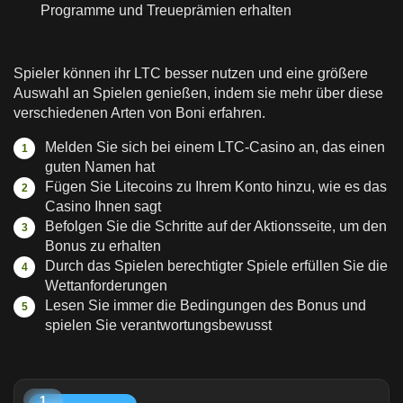
Programme und Treueprämien erhalten
Spieler können ihr LTC besser nutzen und eine größere
Auswahl an Spielen genießen, indem sie mehr über diese
verschiedenen Arten von Boni erfahren.
Melden Sie sich bei einem LTC-Casino an, das einen
guten Namen hat
Fügen Sie Litecoins zu Ihrem Konto hinzu, wie es das
Casino Ihnen sagt
Befolgen Sie die Schritte auf der Aktionsseite, um den
Bonus zu erhalten
Durch das Spielen berechtigter Spiele erfüllen Sie die
Wettanforderungen
Lesen Sie immer die Bedingungen des Bonus und
spielen Sie verantwortungsbewusst
1