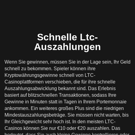
Schnelle Ltc-
Auszahlungen
Wenn Sie gewinnen, müssen Sie in der Lage sein, Ihr Geld
schnell zu bekommen. Spieler können ihre
Kryptowährungsgewinne schnell von LTC-
Casinoplattformen verschieben, die für ihre schnelle
Auszahlungsabwicklung bekannt sind. Das Erlebnis
basiert auf blitzschnellen Transaktionen, sodass Ihre
Gewinne in Minuten statt in Tagen in Ihrem Portemonnaie
ankommen. Ein weiteres großes Plus sind die niedrigen
Mindestauszahlungsbeträge. Sie müssen nicht warten, bis
Ihr Gleichgewicht sehr hoch ist. In den meisten LTC-
Casinos können Sie nur €10 oder €20 auszahlen. Das
bedeutet, dass Sie auch kleine Gewinne kontrollieren oder