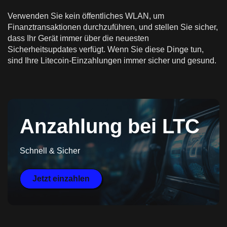
Verwenden Sie kein öffentliches WLAN, um
Finanztransaktionen durchzuführen, und stellen Sie sicher,
dass Ihr Gerät immer über die neuesten
Sicherheitsupdates verfügt. Wenn Sie diese Dinge tun,
sind Ihre Litecoin-Einzahlungen immer sicher und gesund.
Anzahlung bei LTC
Schnell & Sicher
Jetzt einzahlen