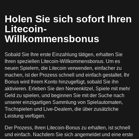
Holen Sie sich sofort Ihren
Litecoin-
Willkommensbonus
Sobald Sie Ihre erste Einzahlung tätigen, erhalten Sie
Ihren speziellen Litecoin-Willkommensbonus. Um es
neuen Spielern, die Litecoin verwenden, einfacher zu
machen, ist der Prozess schnell und einfach gestaltet. Ihr
Bonus wird Ihrem Konto hinzugefügt, sobald Sie ihn
aktivieren. Erleben Sie den Nervenkitzel, Spiele mit mehr
Geld zu spielen, und beginnen Sie mit der Suche nach
unserer einzigartigen Sammlung von Spielautomaten,
Tischspielen und Live-Dealern, die über zusätzliche
Leistung verfügen.
Der Prozess, Ihren Litecoin-Bonus zu erhalten, ist schnell
und einfach. Nachdem Sie sich angemeldet und eine erste