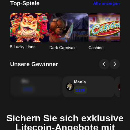
Top-Spiele
Alle anzeigen
Reload- und Cashback-Angebote
Spielen Sie Casinospiele auf Ihrem Telefon oder
Tablet mit Ltc
Beschreibung des Ltc Casino Bonus
Arten von Ltc Casino Boni
5 Lucky Lions
Dark Carnivale
Cashino
C
Unsere Gewinner
Bts
Mania
R
223€
139€
Sichern Sie sich exklusive
Litecoin-Angebote mit