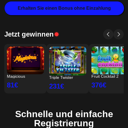
Erhalten Sie einen Bonus ohne Einzahlung
Jetzt gewinnen
Crime Records Hd
368€
Fruit Cocktail 2
Triple Twister
376€
231€
Schnelle und einfache
Registrierung