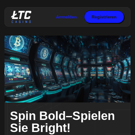
Anmelden
Registrieren
Spin Bold–Spielen
Sie Bright!