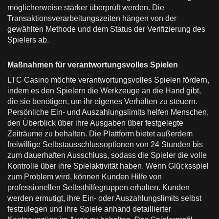
möglicherweise stärker überprüft werden. Die
Transaktionsverarbeitungszeiten hängen von der
gewählten Methode und dem Status der Verifizierung des
Spielers ab.
Maßnahmen für verantwortungsvolles Spielen
LTC Casino möchte verantwortungsvolles Spielen fördern,
indem es den Spielern die Werkzeuge an die Hand gibt,
die sie benötigen, um ihr eigenes Verhalten zu steuern.
Persönliche Ein- und Auszahlungslimits helfen Menschen,
den Überblick über ihre Ausgaben über festgelegte
Zeiträume zu behalten. Die Plattform bietet außerdem
freiwillige Selbstausschlussoptionen von 24 Stunden bis
zum dauerhaften Ausschluss, sodass die Spieler die volle
Kontrolle über ihre Spielaktivität haben. Wenn Glücksspiel
zum Problem wird, können Kunden Hilfe von
professionellen Selbsthilfegruppen erhalten. Kunden
werden ermutigt, ihre Ein- oder Auszahlungslimits selbst
festzulegen und ihre Spiele anhand detaillierter