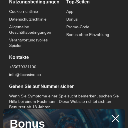
Nutzungsbedingungen
Top-Seiten
Cookie-richtlinie
App
Datenschutzrichtlinie
Bonus
Allgemeine
Promo-Code
Geschäftsbedingungen
Bonus ohne Einzahlung
Verantwortungsvolles
Spielen
Kontakte
+35679331100
info@ltccasino.co
Gehen Sie auf Nummer sicher
Wenn Sie Symptome einer Spielsucht bemerken, suchen Sie
Hilfe bei einem Fachmann. Diese Website richtet sich an
Benutzer ab 18 Jahren.
Bonus