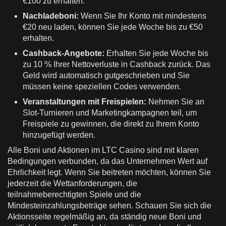
€100 zu erhalten.
Nachladeboni:
Wenn Sie Ihr Konto mit mindestens
€20 neu laden, können Sie jede Woche bis zu €50
erhalten.
Cashback-Angebote:
Erhalten Sie jede Woche bis
zu 10 % Ihrer Nettoverluste in Cashback zurück. Das
Geld wird automatisch gutgeschrieben und Sie
müssen keine speziellen Codes verwenden.
Veranstaltungen mit Freispielen:
Nehmen Sie an
Slot-Turnieren und Marketingkampagnen teil, um
Freispiele zu gewinnen, die direkt zu Ihrem Konto
hinzugefügt werden.
Alle Boni und Aktionen im LTC Casino sind mit klaren
Bedingungen verbunden, da das Unternehmen Wert auf
Ehrlichkeit legt. Wenn Sie beitreten möchten, können Sie
jederzeit die Wettanforderungen, die
teilnahmeberechtigten Spiele und die
Mindesteinzahlungsbeträge sehen. Schauen Sie sich die
Aktionsseite regelmäßig an, da ständig neue Boni und