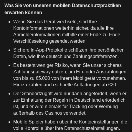
Was Sie von unseren mobilen Datenschutzpraktiken
erwarten können
Wenn Sie das Gerät wechseln, sind Ihre
Kontoinformationen weiterhin sicher, da alle Ihre
Anmeldeinformationen mithilfe einer Ende-zu-Ende-
Verschlüsselung gesendet werden.
Sichere In-App-Protokolle schützen Ihre persönlichen
Daten, wie Ihre deutsch und Zahlungspräferenzen.
Es besteht weniger Risiko, wenn Sie unser sicheres
Zahlungsgateway nutzen, um Ein- oder Auszahlungen
von bis zu €5.000 von Ihrem Mobilgerät vorzunehmen.
Hierzu zählen auch schnelle Aufladungen ab €20.
Der Standortzugriff wird nur dann angefordert, wenn er
zur Einhaltung der Regeln in Deutschland erforderlich
ist, und er wird niemals für Tracking oder Werbung
außerhalb des Casinos verwendet.
Mobile Spieler haben über ihre Kontoeinstellungen die
volle Kontrolle über ihre Datenschutzeinstellungen.