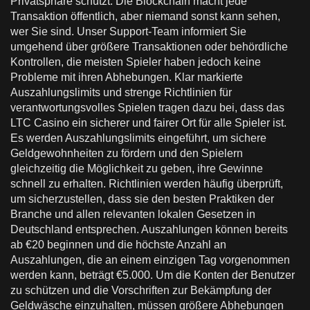
Privatsphäre schützt. Die Blockchain macht jede
Transaktion öffentlich, aber niemand sonst kann sehen,
wer Sie sind. Unser Support-Team informiert Sie
umgehend über größere Transaktionen oder behördliche
Kontrollen, die meisten Spieler haben jedoch keine
Probleme mit ihren Abhebungen. Klar markierte
Auszahlungslimits und strenge Richtlinien für
verantwortungsvolles Spielen tragen dazu bei, dass das
LTC Casino ein sicherer und fairer Ort für alle Spieler ist.
Es werden Auszahlungslimits eingeführt, um sichere
Geldgewohnheiten zu fördern und den Spielern
gleichzeitig die Möglichkeit zu geben, ihre Gewinne
schnell zu erhalten. Richtlinien werden häufig überprüft,
um sicherzustellen, dass sie den besten Praktiken der
Branche und allen relevanten lokalen Gesetzen in
Deutschland entsprechen. Auszahlungen können bereits
ab €20 beginnen und die höchste Anzahl an
Auszahlungen, die an einem einzigen Tag vorgenommen
werden kann, beträgt €5.000. Um die Konten der Benutzer
zu schützen und die Vorschriften zur Bekämpfung der
Geldwäsche einzuhalten, müssen größere Abhebungen