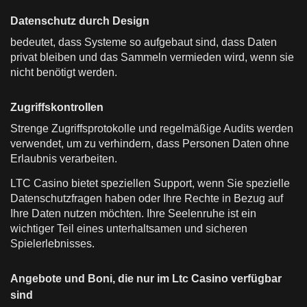
Datenschutz durch Design
bedeutet, dass Systeme so aufgebaut sind, dass Daten
privat bleiben und das Sammeln vermieden wird, wenn sie
nicht benötigt werden.
Zugriffskontrollen
Strenge Zugriffsprotokolle und regelmäßige Audits werden
verwendet, um zu verhindern, dass Personen Daten ohne
Erlaubnis verarbeiten.
LTC Casino bietet speziellen Support, wenn Sie spezielle
Datenschutzfragen haben oder Ihre Rechte in Bezug auf
Ihre Daten nutzen möchten. Ihre Seelenruhe ist ein
wichtiger Teil eines unterhaltsamen und sicheren
Spielerlebnisses.
Angebote und Boni, die nur im Ltc Casino verfügbar
sind