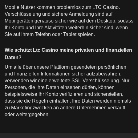
Mobile Nutzer kommen problemlos zum LTC Casino.
Verschlüsselung und sichere Anmeldung sind auf
Mobilgeräten genauso sicher wie auf dem Desktop, sodass
Ihr Konto und Ihre Aktivitäten weiterhin sicher sind, wenn
Sie auf Ihrem Telefon oder Tablet spielen.
Wie schützt Ltc Casino meine privaten und finanziellen
Daten?
Um alle über unsere Plattform gesendeten persönlichen
und finanziellen Informationen sicher aufzubewahren,
verwenden wir eine erweiterte SSL-Verschlüsselung. Nur
Personen, die Ihre Daten einsehen dürfen, können
beispielsweise Ihr Konto verifizieren und sicherstellen,
dass sie die Regeln einhalten. Ihre Daten werden niemals
zu Marketingzwecken an andere Unternehmen verkauft
oder weitergegeben.