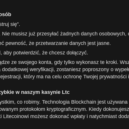
posób
truj się”.
o. Nie musisz już przesyłać żadnych danych osobowych,
ieć pewność, że przetwarzanie danych jest jasne.
, aby potwierdzić, że chcesz dołączyć.
dze ze swojego konta, gdy tylko wykonasz te kroki. Wszy
aga dodatkowej weryfikacji, zostaniesz poproszony o wy
ejestracji, który ma na celu ochronę Twojej prywatności 
szybkie w naszym kasynie Ltc
tkim, co robimy. Technologia Blockchain jest używana d
sowanym protokołom kryptograficznym. Kiedy dokonujesz
i Litecoinowi możesz dokonać wpłaty i natychmiast doda