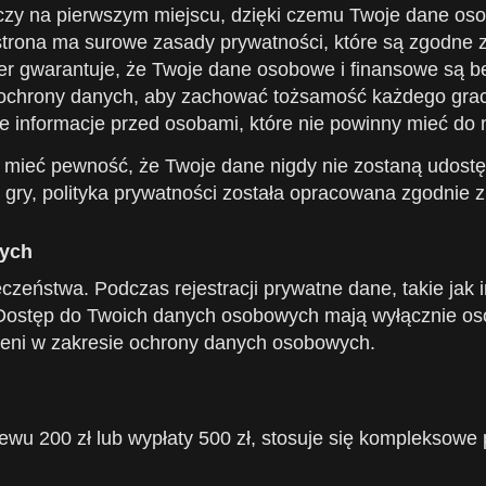
zy na pierwszym miejscu, dzięki czemu Twoje dane oso
rona ma surowe zasady prywatności, które są zgodne z p
er gwarantuje, że Twoje dane osobowe i finansowe są b
ły ochrony danych, aby zachować tożsamość każdego grac
 informacje przed osobami, które nie powinny mieć do 
mieć pewność, że Twoje dane nigdy nie zostaną udostę
 gry, polityka prywatności została opracowana zgodnie 
nych
czeństwa. Podczas rejestracji prywatne dane, takie jak im
ostęp do Twoich danych osobowych mają wyłącznie oso
leni w zakresie ochrony danych osobowych.
ewu 200 zł lub wypłaty 500 zł, stosuje się kompleksowe 