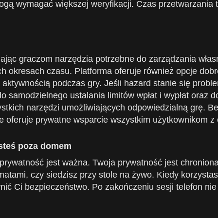
ogą wymagać większej weryfikacji. Czas przetwarzania t
ając graczom narzędzia potrzebne do zarządzania własn
ch okresach czasu. Platforma oferuje również opcje do
 aktywnością podczas gry. Jeśli hazard stanie się pro
o samodzielnego ustalania limitów wpłat i wypłat oraz 
zystkich narzędzi umożliwiających odpowiedzialną grę. B
e oferuje prywatne wsparcie wszystkim użytkownikom z 
esteś poza domem
rywatność jest ważna. Twoja prywatność jest chroniona 
omatami, czy siedzisz przy stole na żywo. Kiedy korzyst
ć Ci bezpieczeństwo. Po zakończeniu sesji telefon nie 