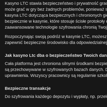
Kasyno LTC stawia bezpieczeństwo i prywatność grac
może grać w gry bez żadnych problemów, ponieważ st
kasyna LTC dotycząca bezpiecznych i chronionych gi
bezpiecznie w kasynie, które stosuje ścisłe protoko
zaawansowane technologie szyfrowania chronią Twoje
Rozpoczynając swoją podróż w kasynie LTC, możesz 
zapewnić bezpieczne środowisko dla odpowiedzialnej
Jak kasyno Ltc dba o bezpieczeństwo Twoich da
Cała platforma jest chroniona silnymi środkami bezpie
są przechowywane w szyfrowanych bazach danych. D
uprawnienia. Wszyscy pracownicy są regularnie szko
Bezpieczne transakcje
Do szyfrowania każdego depozytu i wypłaty, np. przel