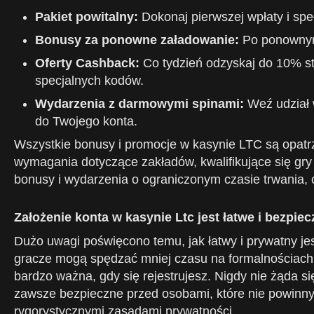
Pakiet powitalny:
Dokonaj pierwszej wpłaty i sp
Bonusy za ponowne załadowanie:
Po ponownym 
Oferty Cashback:
Co tydzień odzyskaj do 10% st
specjalnych kodów.
Wydarzenia z darmowymi spinami:
Weź udział 
do Twojego konta.
Wszystkie bonusy i promocje w kasynie LTC są opatr
wymagania dotyczące zakładów, kwalifikujące się gr
bonusy i wydarzenia o ograniczonym czasie trwania, 
Założenie konta w kasynie Ltc jest łatwe i bezpie
Dużo uwagi poświęcono temu, jak łatwy i prywatny je
gracze mogą spędzać mniej czasu na formalnościach, a
bardzo ważna, gdy się rejestrujesz. Nigdy nie żąda 
zawsze bezpieczne przed osobami, które nie powinny
rygorystycznymi zasadami prywatności.