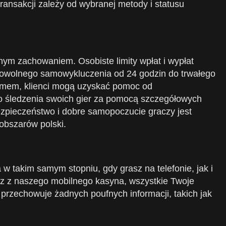
ransakcji zależy od wybranej metody i statusu
ym zachowaniem. Osobiste limity wpłat i wypłat
browolnego samowykluczenia od 24 godzin do trwałego
blemem, klienci mogą uzyskać pomoc od
do śledzenia swoich gier za pomocą szczegółowych
ezpieczeństwo i dobre samopoczucie graczy jest
obszarów polski.
w takim samym stopniu, gdy grasz na telefonie, jak i
asz z naszego mobilnego kasyna, wszystkie Twoje
przechowuje żadnych poufnych informacji, takich jak