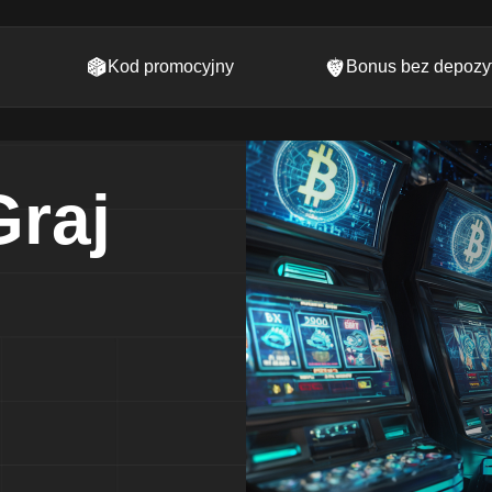
Kod promocyjny
Bonus bez depozy
Graj