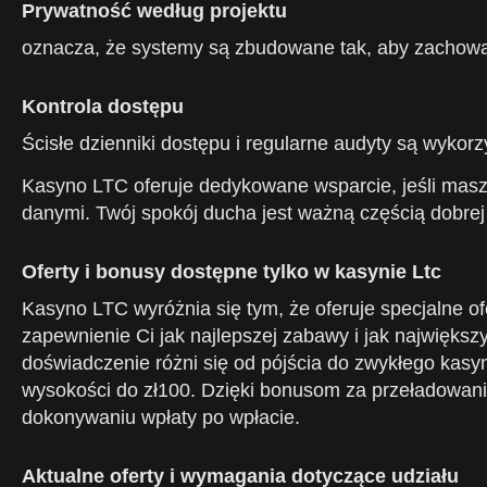
Prywatność według projektu
oznacza, że systemy są zbudowane tak, aby zachować
Kontrola dostępu
Ścisłe dzienniki dostępu i regularne audyty są wyko
Kasyno LTC oferuje dedykowane wsparcie, jeśli masz
danymi. Twój spokój ducha jest ważną częścią dobrej
Oferty i bonusy dostępne tylko w kasynie Ltc
Kasyno LTC wyróżnia się tym, że oferuje specjalne ofe
zapewnienie Ci jak najlepszej zabawy i jak największ
doświadczenie różni się od pójścia do zwykłego kas
wysokości do zł100. Dzięki bonusom za przeładowanie
dokonywaniu wpłaty po wpłacie.
Aktualne oferty i wymagania dotyczące udziału