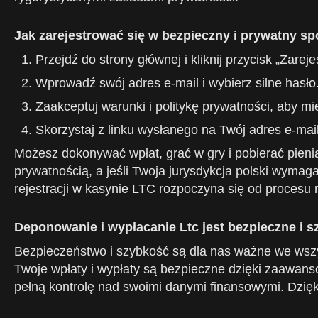
Jak zarejestrować się w bezpieczny i prywatny s
Przejdź do strony głównej i kliknij przycisk „Zarejes
Wprowadź swój adres e-mail i wybierz silne hasł
Zaakceptuj warunki i politykę prywatności, aby m
Skorzystaj z linku wysłanego na Twój adres e-mail
Możesz dokonywać wpłat, grać w gry i pobierać pienią
prywatnością, a jeśli Twoja jurysdykcja polski wym
rejestracji w kasynie LTC rozpoczyna się od procesu r
Deponowanie i wypłacanie Ltc jest bezpieczne i 
Bezpieczeństwo i szybkość są dla nas ważne we wszys
Twoje wpłaty i wypłaty są bezpieczne dzięki zaawan
pełną kontrolę nad swoimi danymi finansowymi. Dzięk