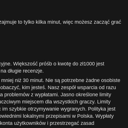
zajmuje to tylko kilka minut, więc możesz zacząć grać
cyjne. Większość próśb o kwotę do zł1000 jest
na długie recenzje.
 mniej niż 30 minut. Nie są potrzebne żadne osobiste
zobaczyć, kim jesteś. Nasz zespół wsparcia od razu
ma problemów z wypłatami. Jasno określone limity
uczciwym miejscem dla wszystkich graczy. Limity
im szybkie otrzymywanie wygranych. Polityka jest
powiednimi lokalnymi przepisami w Polska. Wypłaty
ć konta użytkowników i przestrzegać zasad